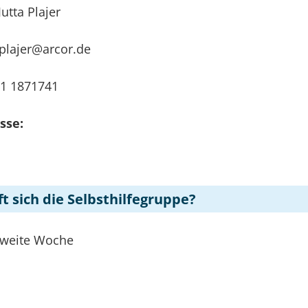
Jutta Plajer
plajer@arcor.de
1 1871741
sse:
ft sich die Selbsthilfegruppe?
zweite Woche